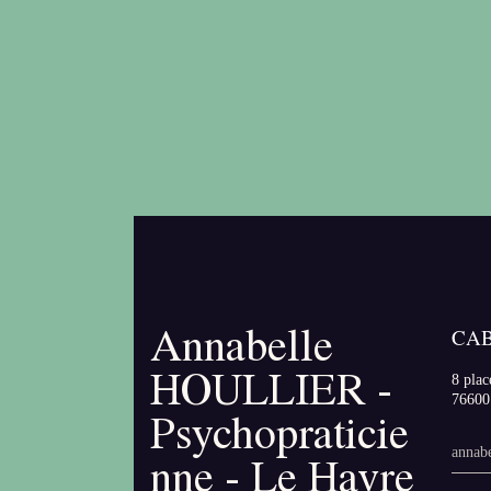
Annabelle
CAB
HOULLIER -
8 plac
76600
Psychopraticie
annab
nne - Le Havre